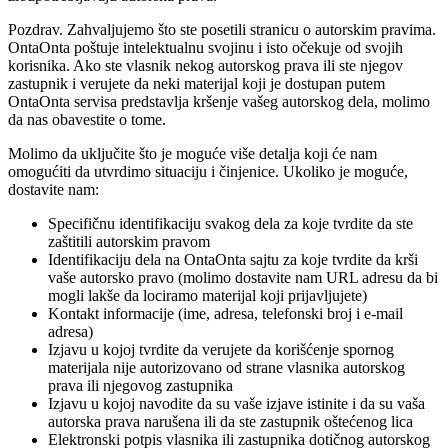
Pozdrav. Zahvaljujemo što ste posetili stranicu o autorskim pravima.
OntaOnta poštuje intelektualnu svojinu i isto očekuje od svojih
korisnika. Ako ste vlasnik nekog autorskog prava ili ste njegov
zastupnik i verujete da neki materijal koji je dostupan putem
OntaOnta servisa predstavlja kršenje vašeg autorskog dela, molimo
da nas obavestite o tome.
Molimo da uključite što je moguće više detalja koji će nam
omogućiti da utvrdimo situaciju i činjenice. Ukoliko je moguće,
dostavite nam:
Specifičnu identifikaciju svakog dela za koje tvrdite da ste
zaštitili autorskim pravom
Identifikaciju dela na OntaOnta sajtu za koje tvrdite da krši
vaše autorsko pravo (molimo dostavite nam URL adresu da bi
mogli lakše da lociramo materijal koji prijavljujete)
Kontakt informacije (ime, adresa, telefonski broj i e-mail
adresa)
Izjavu u kojoj tvrdite da verujete da korišćenje spornog
materijala nije autorizovano od strane vlasnika autorskog
prava ili njegovog zastupnika
Izjavu u kojoj navodite da su vaše izjave istinite i da su vaša
autorska prava narušena ili da ste zastupnik oštećenog lica
Elektronski potpis vlasnika ili zastupnika dotičnog autorskog