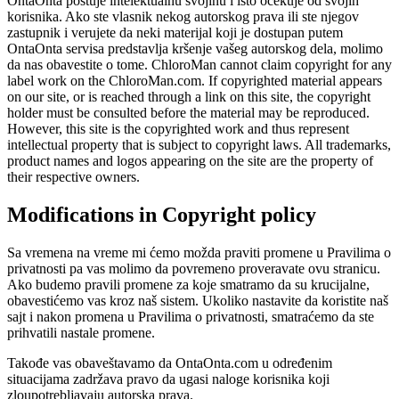
OntaOnta poštuje intelektualnu svojinu i isto očekuje od svojih
korisnika. Ako ste vlasnik nekog autorskog prava ili ste njegov
zastupnik i verujete da neki materijal koji je dostupan putem
OntaOnta servisa predstavlja kršenje vašeg autorskog dela, molimo
da nas obavestite o tome. ChloroMan cannot claim copyright for any
label work on the ChloroMan.com. If copyrighted material appears
on our site, or is reached through a link on this site, the copyright
holder must be consulted before the material may be reproduced.
However, this site is the copyrighted work and thus represent
intellectual property that is subject to copyright laws. All trademarks,
product names and logos appearing on the site are the property of
their respective owners.
Modifications in Copyright policy
Sa vremena na vreme mi ćemo možda praviti promene u Pravilima o
privatnosti pa vas molimo da povremeno proveravate ovu stranicu.
Ako budemo pravili promene za koje smatramo da su krucijalne,
obavestićemo vas kroz naš sistem. Ukoliko nastavite da koristite naš
sajt i nakon promena u Pravilima o privatnosti, smatraćemo da ste
prihvatili nastale promene.
Takođe vas obaveštavamo da OntaOnta.com u određenim
situacijama zadržava pravo da ugasi naloge korisnika koji
zloupotrebljavaju autorska prava.